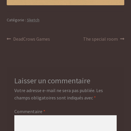
Catégorie :
Sketch
Navigation
Article
Article
DeadCrows Games
The special room
précédent :
suivant :
de
l’article
Laisser un commentaire
Votre adresse e-mail ne sera pas publiée.
Les
champs obligatoires sont indiqués avec
*
Commentaire
*