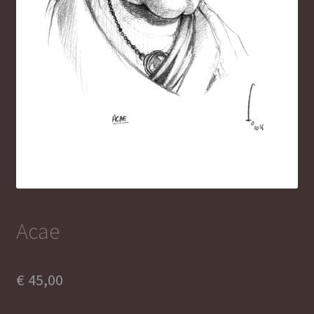
Acae
€
45,00