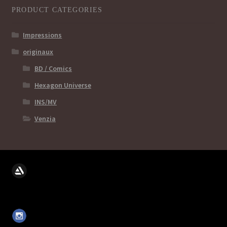
PRODUCT CATEGORIES
Impressions
originaux
BD / Comics
Hexagon Universe
INS/MV
Venzia