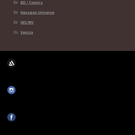
BD / Comics
Hexagon Universe
INS/MV
Venzia