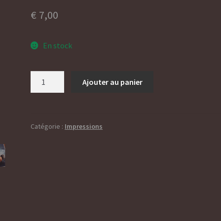
€
7,00
En stock
quantité
Ajouter au panier
de
Pirate
Catégorie :
Impressions