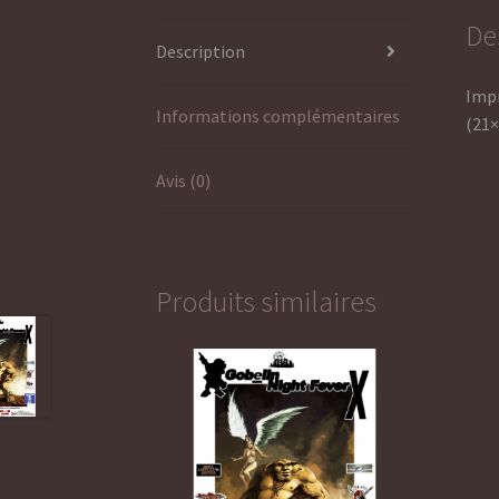
De
Description
Impr
Informations complémentaires
(21×
Avis (0)
Produits similaires