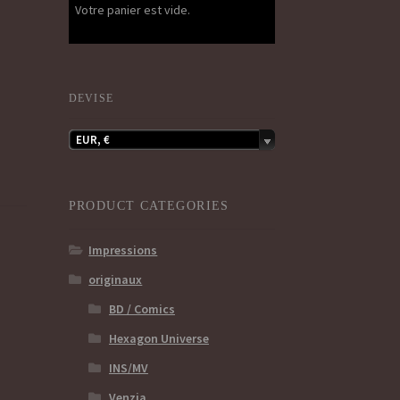
Votre panier est vide.
DEVISE
EUR, €
PRODUCT CATEGORIES
Impressions
originaux
BD / Comics
Hexagon Universe
INS/MV
Venzia