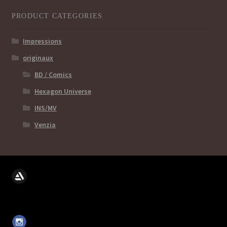
PRODUCT CATEGORIES
Impressions
originaux
BD / Comics
Hexagon Universe
INS/MV
Venzia