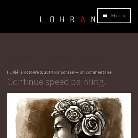
Aller
Aller
Menu
à
au
la
contenu
HOME
navigation
BLOG
Étiquette :
Speed Painting
ABOUT
Publié le
octobre 3, 2014
par
Lohran
—
Un commentaire
Continue speed painting.
CONTACT
Ouvrir
SHOP
le
menu
enfant