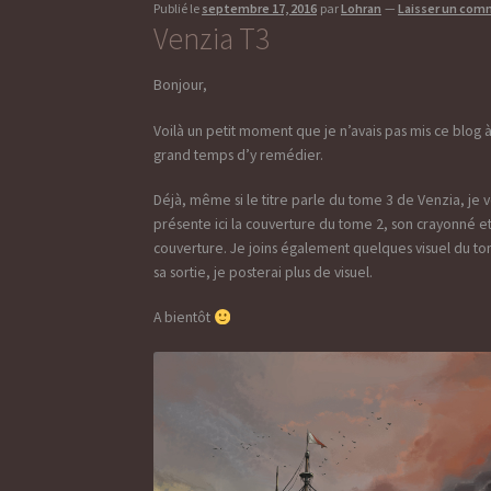
Publié le
septembre 17, 2016
par
Lohran
—
Laisser un com
Venzia T3
Bonjour,
Voilà un petit moment que je n’avais pas mis ce blog à j
grand temps d’y remédier.
Déjà, même si le titre parle du tome 3 de Venzia, je 
présente ici la couverture du tome 2, son crayonné et
couverture. Je joins également quelques visuel du to
sa sortie, je posterai plus de visuel.
A bientôt