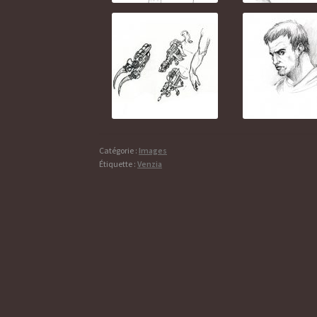
Catégorie :
Images
Étiquette :
Venzia