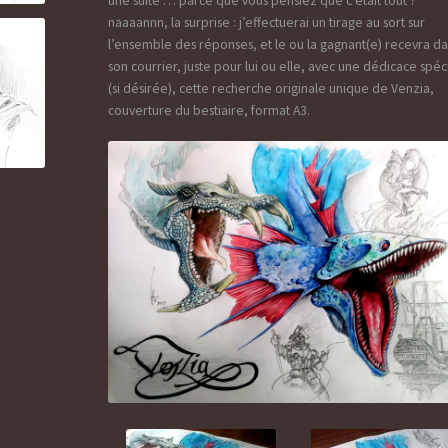
une suite … parce que vous pensiez que c’était tout ?
naaaannn, la surprise : j’effectuerai un tirage au sort sur
l’ensemble des réponses, et le ou la gagnant(e) recevra d
son courrier, juste pour lui ou elle, avec une dédicace spéc
(si désirée), cette recherche originale unique de Venzia,
couverture du bestiaire, format A3.