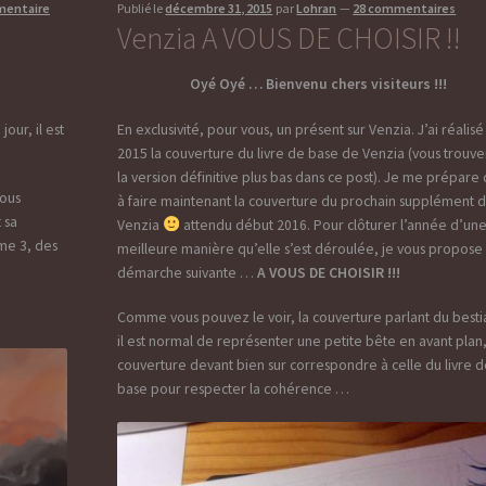
mentaire
Publié le
décembre 31, 2015
par
Lohran
—
28 commentaires
Venzia A VOUS DE CHOISIR !!
Oyé Oyé … Bienvenu chers visiteurs !!!
our, il est
En exclusivité, pour vous, un présent sur Venzia. J’ai réalisé 
2015 la couverture du livre de base de Venzia (vous trouv
la version définitive plus bas dans ce post). Je me prépare
vous
à faire maintenant la couverture du prochain supplément 
 sa
Venzia
attendu début 2016. Pour clôturer l’année d’un
me 3, des
meilleure manière qu’elle s’est déroulée, je vous propose 
démarche suivante …
A VOUS DE CHOISIR !!!
Comme vous pouvez le voir, la couverture parlant du besti
il est normal de représenter une petite bête en avant plan,
couverture devant bien sur correspondre à celle du livre 
base pour respecter la cohérence …