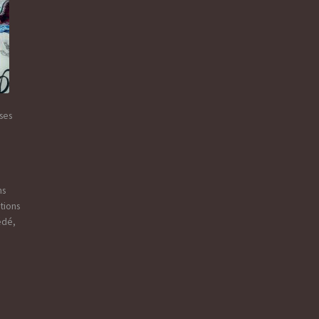
nses
ns
ations
édé,