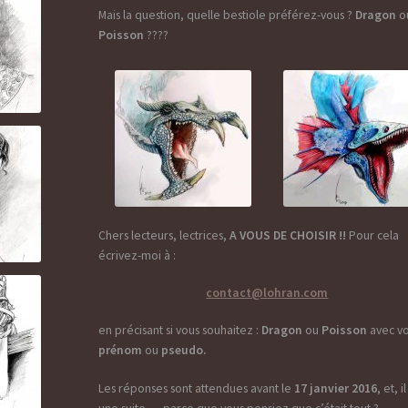
Mais la question, quelle bestiole préférez-vous ?
Dragon
o
Poisson
????
Chers lecteurs, lectrices,
A VOUS DE CHOISIR !!
Pour cela
écrivez-moi à :
contact@lohran.com
en précisant si vous souhaitez :
Dragon
ou
Poisson
avec v
prénom
ou
pseudo.
Les réponses sont attendues avant le
17 janvier 2016
, et, i