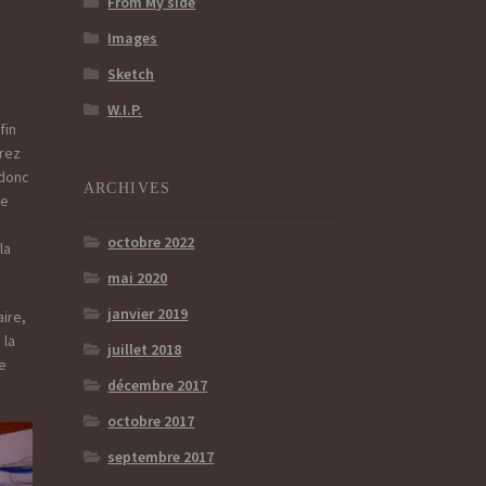
From My side
Images
Sketch
W.I.P.
fin
erez
 donc
ARCHIVES
de
e
octobre 2022
la
mai 2020
janvier 2019
aire,
 la
juillet 2018
de
décembre 2017
octobre 2017
septembre 2017