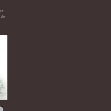
ans
iale